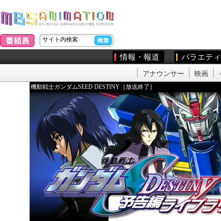
情報・報道
バラエティ
アナウンサー
映画
機動戦士ガンダムSEED DESTINY［放送終了］