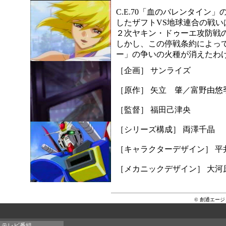
C.E.70「血のバレンタイ
したザフトVS地球連合の戦
２次ヤキン・ドゥーエ攻防戦
しかし、この停戦条約によっ
ー」の争いの火種が消えたわけで
［企画］ サンライズ
［原作］ 矢立 肇／富野由悠
［監督］ 福田己津央
［シリーズ構成］ 両澤千晶
［キャラクターデザイン］ 平
［メカニックデザイン］ 大河
© 創通エー
テレビ番組