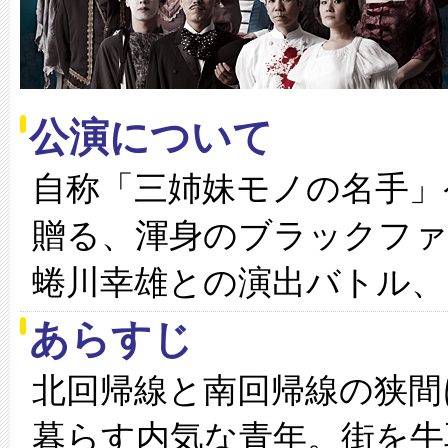
公演について
自称「三姉妹モノの名手」
贈る、渾身のブラックファ
蜷川幸雄との演出バトル、
あらすじ
北回帰線と南回帰線の狭間
暮らす内気な青年。街を牛