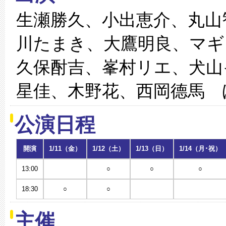
生瀬勝久、小出恵介、丸山
川たまき、大鷹明良、マギ
久保酎吉、峯村リエ、犬山
星佳、木野花、西岡德馬 
公演日程
開演
1/11（金）
1/12（土）
1/13（日）
1/14（月･祝）
13:00
○
○
○
18:30
○
○
主催